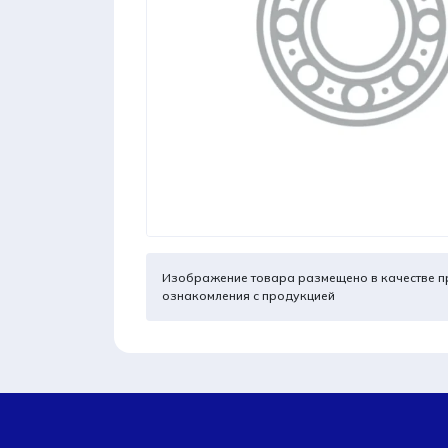
Изображение товара размещено в качестве п
ознакомления с продукцией