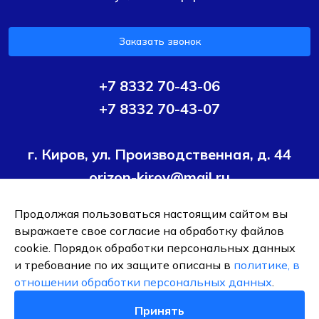
Заказать звонок
+7 8332 70-43-06
+7 8332 70-43-07
г. Киров, ул. Производственная, д. 44
orizon-kirov@mail.ru
Продолжая пользоваться настоящим сайтом вы
Условия политики конфиденциальности
Согласие на
выражаете свое согласие на обработку файлов
обработку персональных данных
cookie. Порядок обработки персональных данных
и требование по их защите описаны в
политике, в
ОБЩЕСТВО С ОГРАНИЧЕННОЙ ОТВЕТСТВЕННОСТЬЮ ТК
отношении обработки персональных данных
.
"ОРИЗОН-ПОДШИПНИК"
ИНН 4345495376
Принять
0