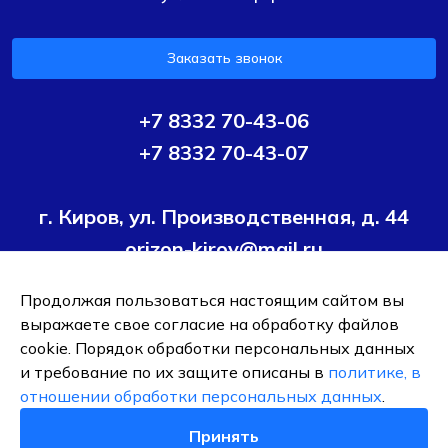
Заказать звонок
+7 8332 70-43-06
+7 8332 70-43-07
г. Киров, ул. Производственная, д. 44
orizon-kirov@mail.ru
Продолжая пользоваться настоящим сайтом вы
Условия политики конфиденциальности
Согласие на
выражаете свое согласие на обработку файлов
обработку персональных данных
cookie. Порядок обработки персональных данных
и требование по их защите описаны в
политике, в
ОБЩЕСТВО С ОГРАНИЧЕННОЙ ОТВЕТСТВЕННОСТЬЮ ТК
отношении обработки персональных данных
.
"ОРИЗОН-ПОДШИПНИК"
ИНН 4345495376
Принять
0