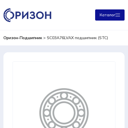
Каталог
Оризон-Подшипник
>
SC03A76LVAX подшипник (STC)