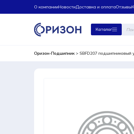
О компании
Новости
Доставка и оплата
Отзывы
Поиск
Каталог
това
Оризон-Подшипник
>
SBFD207 подшипниковый у