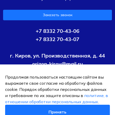
Заказать звонок
+7 8332 70-43-06
+7 8332 70-43-07
г. Киров, ул. Производственная, д. 44
orizon-kirov@mail.ru
Продолжая пользоваться настоящим сайтом вы
Условия политики конфиденциальности
Согласие на
выражаете свое согласие на обработку файлов
обработку персональных данных
cookie. Порядок обработки персональных данных
и требование по их защите описаны в
политике, в
ОБЩЕСТВО С ОГРАНИЧЕННОЙ ОТВЕТСТВЕННОСТЬЮ ТК
отношении обработки персональных данных
.
"ОРИЗОН-ПОДШИПНИК"
ИНН 4345495376
Принять
0