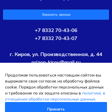
Заказать звонок
+7 8332 70-43-06
+7 8332 70-43-07
г. Киров, ул. Производственная, д. 44
orizon-kirov@mail.ru
Продолжая пользоваться настоящим сайтом вы
Условия политики конфиденциальности
Согласие на
выражаете свое согласие на обработку файлов
обработку персональных данных
cookie. Порядок обработки персональных данных
и требование по их защите описаны в
политике, в
ОБЩЕСТВО С ОГРАНИЧЕННОЙ ОТВЕТСТВЕННОСТЬЮ ТК
отношении обработки персональных данных
.
"ОРИЗОН-ПОДШИПНИК"
ИНН 4345495376
Принять
0