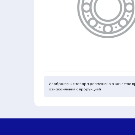
Изображение товара размещено в качестве п
ознакомления с продукцией