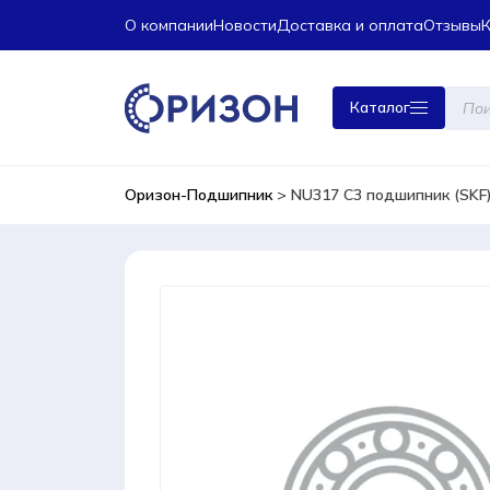
О компании
Новости
Доставка и оплата
Отзывы
Поиск
Каталог
това
Оризон-Подшипник
>
NU317 C3 подшипник (SKF