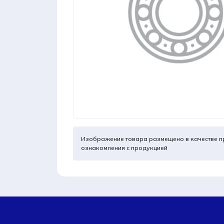
Изображение товара размещено в качестве п
ознакомления с продукцией