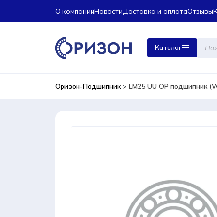
О компании
Новости
Доставка и оплата
Отзывы
Поиск
Каталог
това
Оризон-Подшипник
>
LM25 UU OP подшипник (