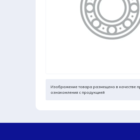
Изображение товара размещено в качестве п
ознакомления с продукцией