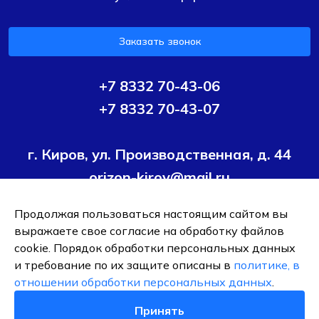
Заказать звонок
+7 8332 70-43-06
+7 8332 70-43-07
г. Киров, ул. Производственная, д. 44
orizon-kirov@mail.ru
Продолжая пользоваться настоящим сайтом вы
Условия политики конфиденциальности
Согласие на
выражаете свое согласие на обработку файлов
обработку персональных данных
cookie. Порядок обработки персональных данных
и требование по их защите описаны в
политике, в
ОБЩЕСТВО С ОГРАНИЧЕННОЙ ОТВЕТСТВЕННОСТЬЮ ТК
отношении обработки персональных данных
.
"ОРИЗОН-ПОДШИПНИК"
ИНН 4345495376
Принять
0