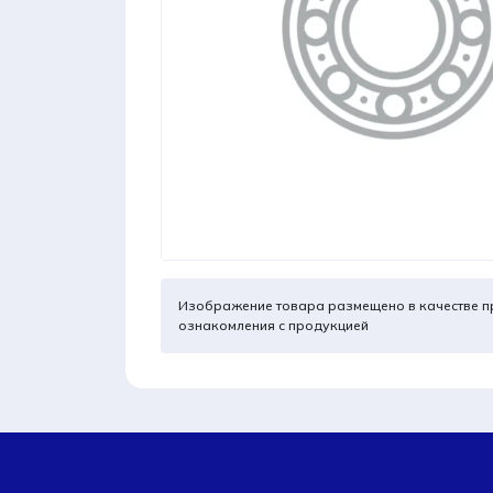
Изображение товара размещено в качестве п
ознакомления с продукцией