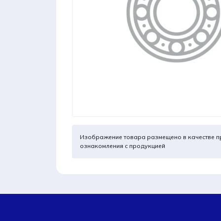
Изображение товара размещено в качестве п
ознакомления с продукцией