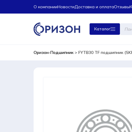
О компании
Новости
Доставка и оплата
Отзывы
Поиск
Каталог
това
Оризон-Подшипник
>
FYTB30 TF подшипник (SK