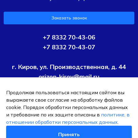
Заказать звонок
+7 8332 70-43-06
+7 8332 70-43-07
г. Киров, ул. Производственная, д. 44
orizon-kirov@mail.ru
Продолжая пользоваться настоящим сайтом вы
Условия политики конфиденциальности
Согласие на
выражаете свое согласие на обработку файлов
обработку персональных данных
cookie. Порядок обработки персональных данных
и требование по их защите описаны в
политике, в
ОБЩЕСТВО С ОГРАНИЧЕННОЙ ОТВЕТСТВЕННОСТЬЮ ТК
отношении обработки персональных данных
.
"ОРИЗОН-ПОДШИПНИК"
ИНН 4345495376
Принять
0