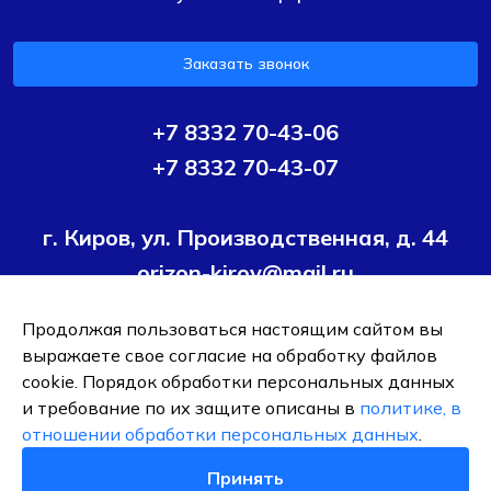
Заказать звонок
+7 8332 70-43-06
+7 8332 70-43-07
г. Киров, ул. Производственная, д. 44
orizon-kirov@mail.ru
Продолжая пользоваться настоящим сайтом вы
Условия политики конфиденциальности
Согласие на
выражаете свое согласие на обработку файлов
обработку персональных данных
cookie. Порядок обработки персональных данных
и требование по их защите описаны в
политике, в
ОБЩЕСТВО С ОГРАНИЧЕННОЙ ОТВЕТСТВЕННОСТЬЮ ТК
отношении обработки персональных данных
.
"ОРИЗОН-ПОДШИПНИК"
ИНН 4345495376
Принять
0