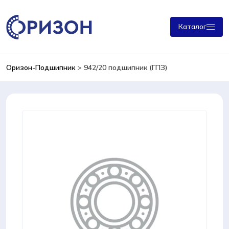
Каталог
Оризон-Подшипник
>
942/20 подшипник (ГПЗ)