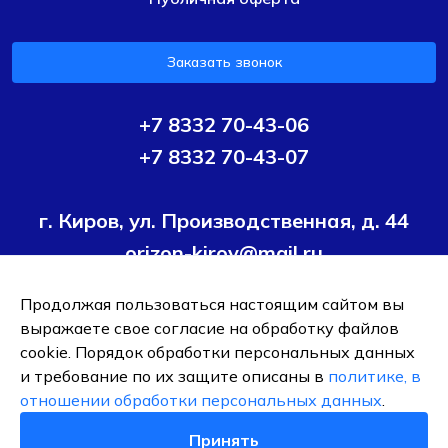
Заказать звонок
+7 8332 70-43-06
+7 8332 70-43-07
г. Киров, ул. Производственная, д. 44
orizon-kirov@mail.ru
Продолжая пользоваться настоящим сайтом вы
Условия политики конфиденциальности
Согласие на
выражаете свое согласие на обработку файлов
обработку персональных данных
cookie. Порядок обработки персональных данных
и требование по их защите описаны в
политике, в
ОБЩЕСТВО С ОГРАНИЧЕННОЙ ОТВЕТСТВЕННОСТЬЮ ТК
отношении обработки персональных данных
.
"ОРИЗОН-ПОДШИПНИК"
ИНН 4345495376
Принять
0