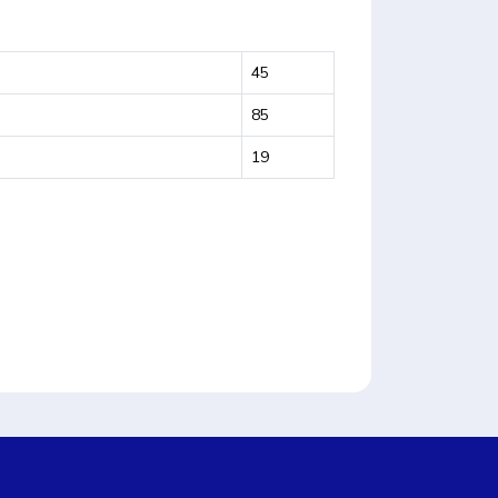
45
85
19