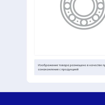
Изображение товара размещено в качестве п
ознакомления с продукцией