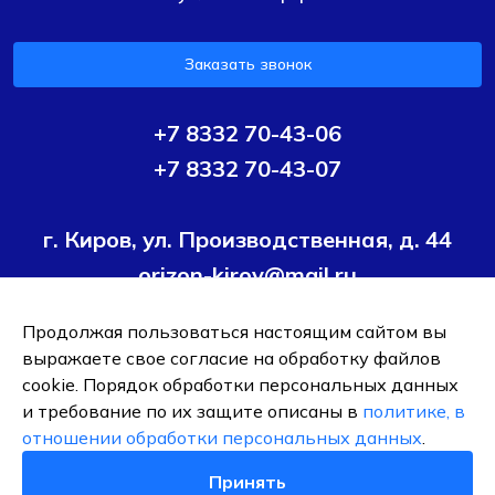
Заказать звонок
+7 8332 70-43-06
+7 8332 70-43-07
г. Киров, ул. Производственная, д. 44
orizon-kirov@mail.ru
Продолжая пользоваться настоящим сайтом вы
Условия политики конфиденциальности
Согласие на
выражаете свое согласие на обработку файлов
обработку персональных данных
cookie. Порядок обработки персональных данных
и требование по их защите описаны в
политике, в
ОБЩЕСТВО С ОГРАНИЧЕННОЙ ОТВЕТСТВЕННОСТЬЮ ТК
отношении обработки персональных данных
.
"ОРИЗОН-ПОДШИПНИК"
ИНН 4345495376
Принять
0