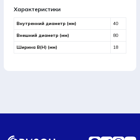
ZZ
(6208-
Характеристики
ZNR)
подшипник
Внутренний диаметр (мм)
40
(FBJ)
Внешний диаметр (мм)
80
Ширина B(Н) (мм)
18