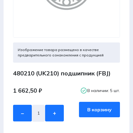
Изображение товара размещено в качестве
предварительного ознакомления с продукцией
480210 (UK210) подшипник (FBJ)
1 662,50
₽
В наличии: 5 шт.
Количество
В корзину
−
+
товара
480210
(UK210)
подшипник