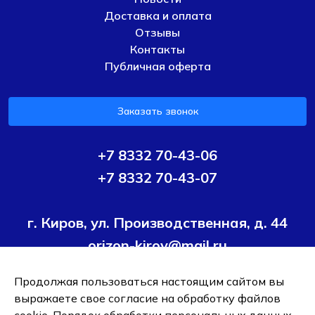
Доставка и оплата
Отзывы
Контакты
Публичная оферта
Заказать звонок
+7 8332 70-43-06
+7 8332 70-43-07
г. Киров, ул. Производственная, д. 44
orizon-kirov@mail.ru
Продолжая пользоваться настоящим сайтом вы
Условия политики конфиденциальности
Согласие на
выражаете свое согласие на обработку файлов
обработку персональных данных