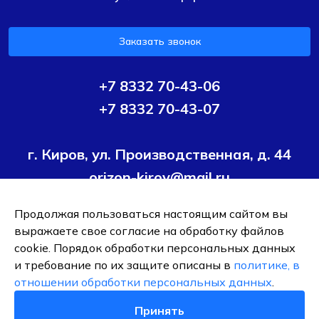
Заказать звонок
+7 8332 70-43-06
+7 8332 70-43-07
г. Киров, ул. Производственная, д. 44
orizon-kirov@mail.ru
Продолжая пользоваться настоящим сайтом вы
Условия политики конфиденциальности
Согласие на
выражаете свое согласие на обработку файлов
обработку персональных данных
cookie. Порядок обработки персональных данных
и требование по их защите описаны в
политике, в
ОБЩЕСТВО С ОГРАНИЧЕННОЙ ОТВЕТСТВЕННОСТЬЮ ТК
отношении обработки персональных данных
.
"ОРИЗОН-ПОДШИПНИК"
ИНН 4345495376
Принять
0