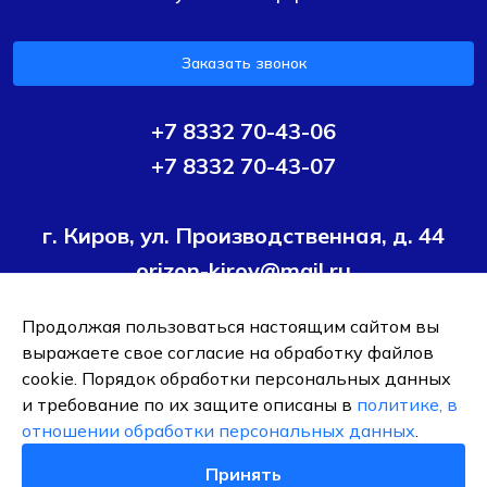
Заказать звонок
+7 8332 70-43-06
+7 8332 70-43-07
г. Киров, ул. Производственная, д. 44
orizon-kirov@mail.ru
Продолжая пользоваться настоящим сайтом вы
Условия политики конфиденциальности
Согласие на
выражаете свое согласие на обработку файлов
обработку персональных данных
cookie. Порядок обработки персональных данных
и требование по их защите описаны в
политике, в
ОБЩЕСТВО С ОГРАНИЧЕННОЙ ОТВЕТСТВЕННОСТЬЮ ТК
отношении обработки персональных данных
.
"ОРИЗОН-ПОДШИПНИК"
ИНН 4345495376
Принять
0