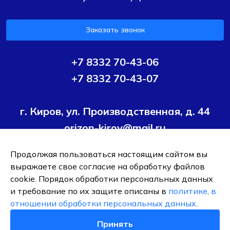
Заказать звонок
+7 8332 70-43-06
+7 8332 70-43-07
г. Киров, ул. Производственная, д. 44
orizon-kirov@mail.ru
Продолжая пользоваться настоящим сайтом вы
Условия политики конфиденциальности
Согласие на
выражаете свое согласие на обработку файлов
обработку персональных данных
cookie. Порядок обработки персональных данных
и требование по их защите описаны в
политике, в
ОБЩЕСТВО С ОГРАНИЧЕННОЙ ОТВЕТСТВЕННОСТЬЮ ТК
отношении обработки персональных данных
.
"ОРИЗОН-ПОДШИПНИК"
ИНН 4345495376
Принять
0