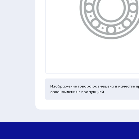
Изображение товара размещено в качестве п
ознакомления с продукцией