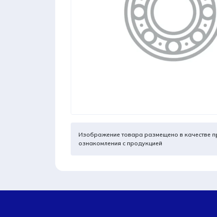
Изображение товара размещено в качестве п
ознакомления с продукцией