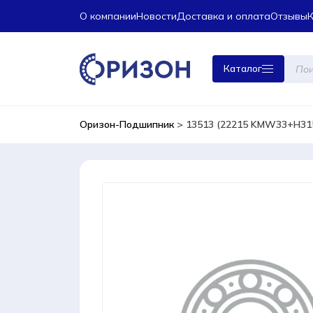
О компании
Новости
Доставка и оплата
Отзывы
Поиск
Каталог
това
Оризон-Подшипник
>
13513 (22215 KMW33+H315