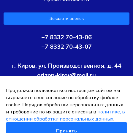
Заказать звонок
+7 8332 70-43-06
+7 8332 70-43-07
г. Киров, ул. Производственная, д. 44
orizon-kirov@mail.ru
Продолжая пользоваться настоящим сайтом вы
Условия политики конфиденциальности
Согласие на
выражаете свое согласие на обработку файлов
обработку персональных данных
cookie. Порядок обработки персональных данных
и требование по их защите описаны в
политике, в
ОБЩЕСТВО С ОГРАНИЧЕННОЙ ОТВЕТСТВЕННОСТЬЮ ТК
отношении обработки персональных данных
.
"ОРИЗОН-ПОДШИПНИК"
ИНН 4345495376
Принять
0