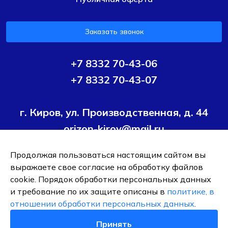
Заказать звонок
+7 8332 70-43-06
+7 8332 70-43-07
г. Киров, ул. Производственная, д. 44
orizon-kirov@mail.ru
Продолжая пользоваться настоящим сайтом вы
Условия политики конфиденциальности
Согласие на
выражаете свое согласие на обработку файлов
обработку персональных данных
cookie. Порядок обработки персональных данных
и требование по их защите описаны в
политике, в
ОБЩЕСТВО С ОГРАНИЧЕННОЙ ОТВЕТСТВЕННОСТЬЮ ТК
отношении обработки персональных данных
.
"ОРИЗОН-ПОДШИПНИК"
ИНН 4345495376
Принять
0