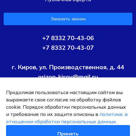
Заказать звонок
+7 8332 70-43-06
+7 8332 70-43-07
г. Киров, ул. Производственная, д. 44
orizon-kirov@mail.ru
Продолжая пользоваться настоящим сайтом вы
Условия политики конфиденциальности
Согласие на
выражаете свое согласие на обработку файлов
обработку персональных данных
cookie. Порядок обработки персональных данных
и требование по их защите описаны в
политике, в
ОБЩЕСТВО С ОГРАНИЧЕННОЙ ОТВЕТСТВЕННОСТЬЮ ТК
отношении обработки персональных данных
.
"ОРИЗОН-ПОДШИПНИК"
ИНН 4345495376
Принять
0