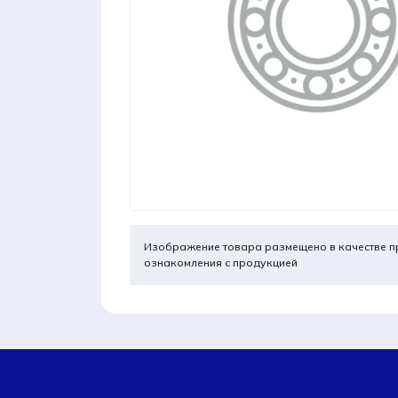
Изображение товара размещено в качестве п
ознакомления с продукцией